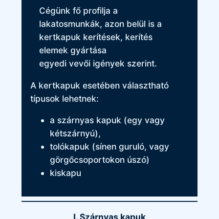
Cégünk fő profilja a
lakatosmunkák, azon belül is a
kertkapuk kerítések, kerítés
elemek gyártása
egyedi vevői igények szerint.
A kertkapuk esetében választható
típusok lehetnek:
a szárnyas kapuk (egy vagy
kétszárnyú),
tolókapuk (sínen guruló, vagy
görgőcsoportokon úszó)
kiskapu
I. Szárnyas kapuk