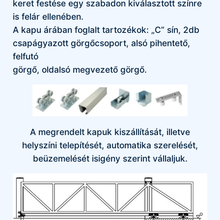
keret festése egy szabadon kiválasztott színre
is felár ellenében.
A kapu árában foglalt tartozékok: „C” sín, 2db
csapágyazott görgőcsoport, alsó pihentető,
felfutó
görgő, oldalsó megvezető görgő.
A megrendelt kapuk kiszállítását, illetve
helyszíni telepítését, automatika szerelését,
beüzemelését isigény szerint vállaljuk.