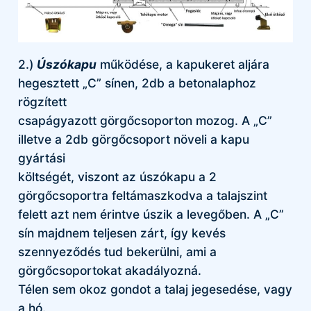
2.)
Úszókapu
működése, a kapukeret aljára
hegesztett „C” sínen, 2db a betonalaphoz
rögzített
csapágyazott görgőcsoporton mozog. A „C”
illetve a 2db görgőcsoport növeli a kapu
gyártási
költségét, viszont az úszókapu a 2
görgőcsoportra feltámaszkodva a talajszint
felett azt nem érintve úszik a levegőben. A „C”
sín majdnem teljesen zárt, így kevés
szennyeződés tud bekerülni, ami a
görgőcsoportokat akadályozná.
Télen sem okoz gondot a talaj jegesedése, vagy
a hó.