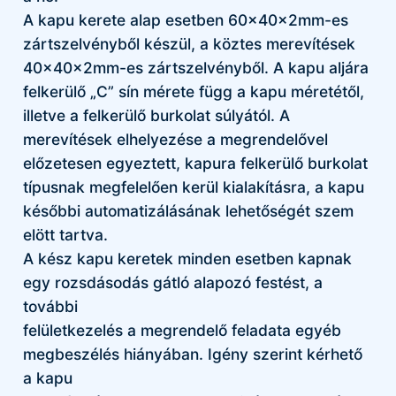
A kapu kerete alap esetben 60x40x2mm-es
zártszelvényből készül, a köztes merevítések
40x40x2mm-es zártszelvényből. A kapu aljára
felkerülő „C” sín mérete függ a kapu méretétől,
illetve a felkerülő burkolat súlyától. A
merevítések elhelyezése a megrendelővel
előzetesen egyeztett, kapura felkerülő burkolat
típusnak megfelelően kerül kialakításra, a kapu
későbbi automatizálásának lehetőségét szem
elött tartva.
A kész kapu keretek minden esetben kapnak
egy rozsdásodás gátló alapozó festést, a
további
felületkezelés a megrendelő feladata egyéb
megbeszélés hiányában. Igény szerint kérhető
a kapu