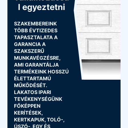
l egyeztetni
SZAKEMBEREINK
TÖBB ÉVTIZEDES
TAPASZTALATA A
GARANCIA A
SZAKSZERŰ
MUNKAVÉGZÉSRE,
AMI GARANTÁLJA
TERMÉKEINK HOSSZÚ
ÉLETTARTAMÚ
MŰKÖDÉSÉT.
LAKATOS IPARI
TEVÉKENYSÉGÜNK
FŐKÉPPEN
KERÍTÉSEK,
KERTKAPUK, TOLÓ-,
ÚSZÓ-, EGY ÉS