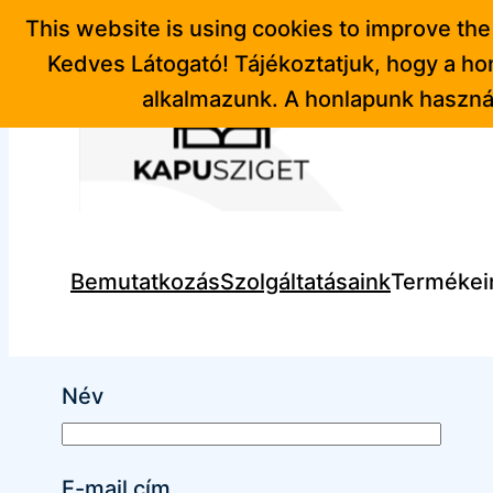
Ugrás
This website is using cookies to improve the
a
Kedves Látogató! Tájékoztatjuk, hogy a h
tartalomhoz
alkalmazunk. A honlapunk használ
Bemutatkozás
Szolgáltatásaink
Termékei
Név
E-mail cím