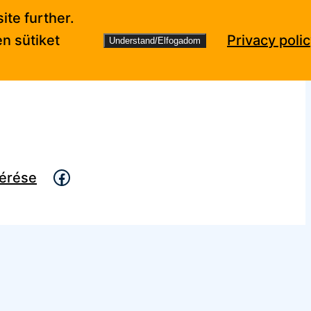
ite further.
n sütiket
Privacy poli
Understand/Elfogadom
Facebook
kérése