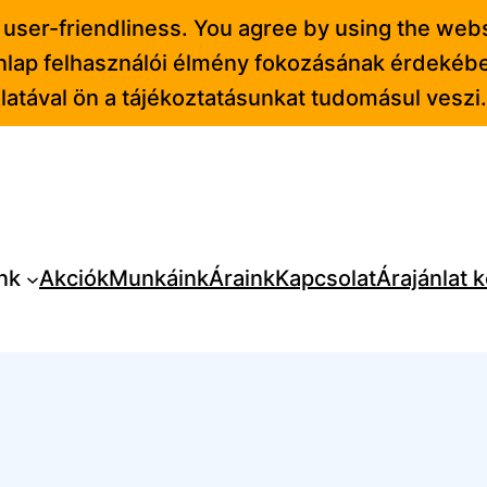
 user-friendliness. You agree by using the webs
onlap felhasználói élmény fokozásának érdekébe
atával ön a tájékoztatásunkat tudomásul veszi.
nk
Akciók
Munkáink
Áraink
Kapcsolat
Árajánlat 