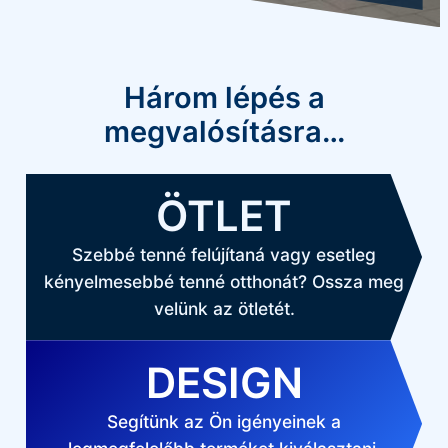
Három lépés a
megvalósításra…
ÖTLET
Szebbé tenné felújítaná vagy esetleg
kényelmesebbé tenné otthonát? Ossza meg
velünk az ötletét.
DESIGN
Segítünk az Ön igényeinek a