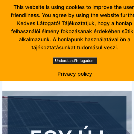
Ugrás
This website is using cookies to improve the user
a
friendliness. You agree by using the website furthe
tartalomhoz
Kedves Látogató! Tájékoztatjuk, hogy a honlap
felhasználói élmény fokozásának érdekében sütik
alkalmazunk. A honlapunk használatával ön a
tájékoztatásunkat tudomásul veszi.
Understand/Elfogadom
Facebook
Privacy policy