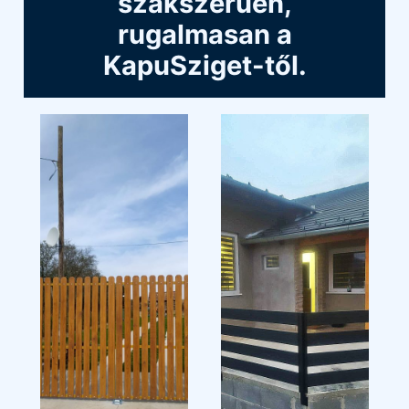
szakszerűen,
rugalmasan a
KapuSziget-től.