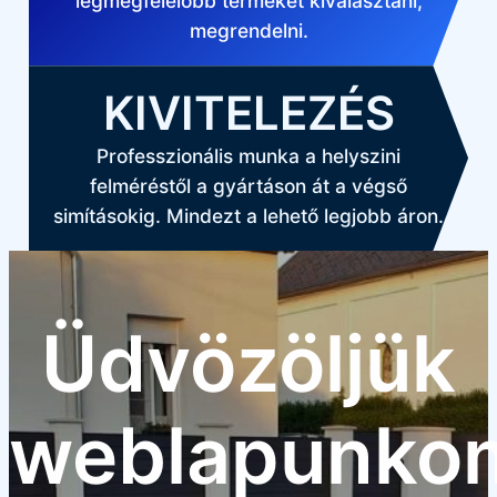
legmegfelelőbb terméket kiválasztani,
megrendelni.
KIVITELEZÉS
Professzionális munka a helyszini
felméréstől a gyártáson át a végső
simításokig. Mindezt a lehető legjobb áron.
Üdvözöljük
weblapunko